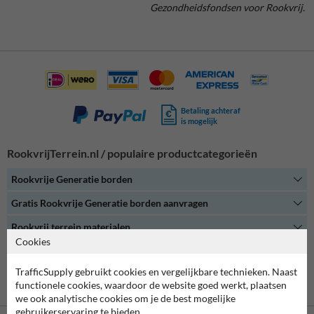
Gezondheidsfondsen voor Rookvrij.
Betaling achteraf
is mogelijk
RookvrijTerrein.nl / populaire productcategorieën
Rookvrije Generatie borden
Gratis Rookvrije Generatie borden aanvragen
Rookvrij terrein materialen
Cookies
Overige producten en accessoires
TrafficSupply gebruikt cookies en vergelijkbare technieken. Naast
Alle productcategorieën
functionele cookies, waardoor de website goed werkt, plaatsen
we ook analytische cookies om je de best mogelijke
gebruikerservaring te bieden.