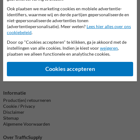
Ook plaatsen we marketing cookies en mobiele advertentie-
Neem contact met ons op
identifiers, waarmee wij en derde partijen gepersonaliseerde en
niet-gepersonaliseerde advertenties tonen
Wij zijn op werkdagen (van 8.00 tot 17.00) te bereiken op 038-
(advertentiepersonalisatie). Meer weten?
Lees hier alles over ons
7920070.
cookiebeleid
.
Vragen? Stuur een e-mail naar
info@trafficsupply.nl
of vul het
formulier in en we reageren zo spoedig mogelijk.
Door op "Cookies accepteren" te klikken, ga je akkoord met de
instellingen van alle cookies. Indien je kiest voor
weigeren
,
info@trafficsupply.nl
plaatsen we alleen functionele en analytische cookies.
Cookies accepteren
Alle contactgegevens
Informatie
Product(en) retourneren
Cookie / Privacy
Disclaimer
Sitemap
Algemene Voorwaarden
Over TrafficSupply