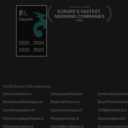
TrafficSupply NL webshops
Informatiebord.nl
Scheepvaartbord.nl
SnelheidsdisplayK
StraatmeubilairKopen.nl
RookvrijTerrein.nl
BuurtPreventiebor
Hondenpoepbord.nl
Huisnummerpaal.nl
Veiligheidsbord.nl
VerkeersspiegelKopen.nl
Wegmarkering.nl
Spoorwegbord.nl
Afzetmaterialen.nl
Aanrijdbeveiliging.nl
Straatnaambord.n