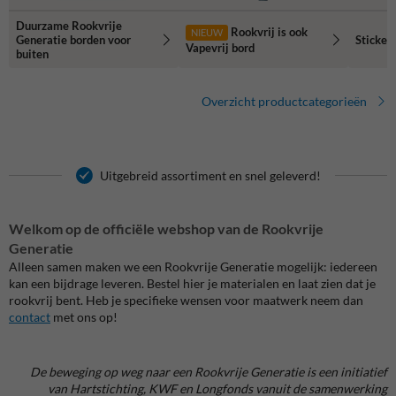
Duurzame Rookvrije
Rookvrij is ook
NIEUW
Generatie borden voor
Sticker
Vapevrij bord
buiten
Overzicht productcategorieën
Uitgebreid assortiment en snel geleverd!
Welkom op de officiële webshop van de Rookvrije
Generatie
Alleen samen maken we een Rookvrije Generatie mogelijk: iedereen
kan een bijdrage leveren. Bestel hier je materialen en laat zien dat je
rookvrij bent. Heb je specifieke wensen voor maatwerk neem dan
contact
met ons op!
De beweging op weg naar een Rookvrije Generatie is een initiatief
van Hartstichting, KWF en Longfonds vanuit de samenwerking