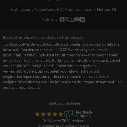
TrafficSupply Netherlands B.V.,
Populierenlaan 7
,
Hattem, NL
Volg ons
RookvrijTerrein.nl is onderdeel van TrafficSupply
TrafficSupply is dé grootste online aanbieder van verkeers-, tekst- en
informatieborden en meer dan 10.000 verkeersgerelateerde
producten. TrafficSupply bestaat uit meerdere webshopconcepten,
onder te verdelen in Traffic, Parking en Safety. Bij ons koop je zowel
verkeersborden met de daarbij behorende beugels en
verkeersbordpalen, oplaadpalen voor elektrische auto’s,
wegmarkeringen rondom parkeerterreinen maar ook diverse
veiligheidsproducten voor de industrie en duurzaam straatmeubilair
met een mooi design.
Klantbeoordelingen
Bekijk onze
7061
reviews
Ontvanger prestigieuze awards