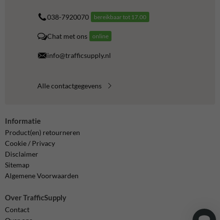
038-7920070
bereikbaar tot 17.00
Chat met ons
online
info@trafficsupply.nl
Alle contactgegevens
Informatie
Product(en) retourneren
Cookie / Privacy
Disclaimer
Sitemap
Algemene Voorwaarden
Over TrafficSupply
Contact