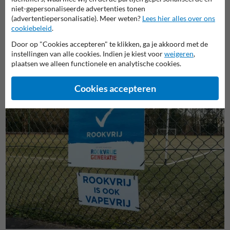
Gratis borden aanvragen - Buitensportverenigingen
niet-gepersonaliseerde advertenties tonen
(advertentiepersonalisatie). Meer weten?
Lees hier alles over ons
Voor de
buitensport
verenigingen die een (deels) rookvrij-beleid
cookiebeleid
.
invoeren, zijn gratis borden beschikbaar.
Door op "Cookies accepteren" te klikken, ga je akkoord met de
Naar aanvraagformulier
instellingen van alle cookies. Indien je kiest voor
weigeren
,
plaatsen we alleen functionele en analytische cookies.
Cookies accepteren