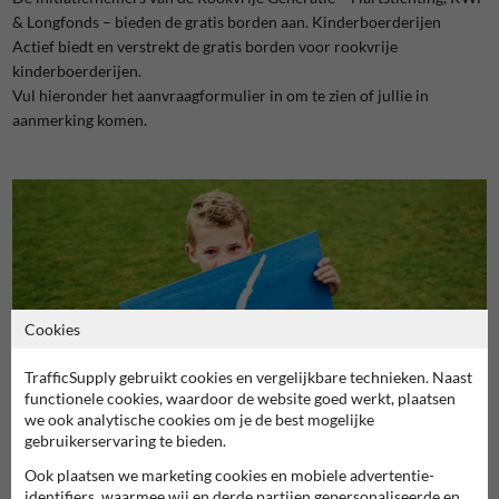
& Longfonds – bieden de gratis borden aan. Kinderboerderijen
Actief biedt en verstrekt de gratis borden voor rookvrije
kinderboerderijen.
Vul hieronder het aanvraagformulier in om te zien of jullie in
aanmerking komen.
Cookies
TrafficSupply gebruikt cookies en vergelijkbare technieken. Naast
functionele cookies, waardoor de website goed werkt, plaatsen
we ook analytische cookies om je de best mogelijke
gebruikerservaring te bieden.
Ook plaatsen we marketing cookies en mobiele advertentie-
identifiers, waarmee wij en derde partijen gepersonaliseerde en