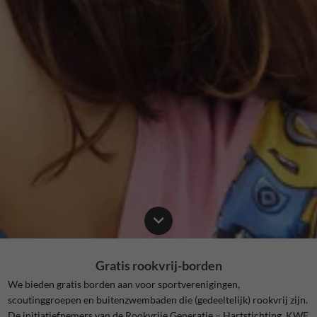
Gratis rookvrij-borden
We bieden gratis borden aan voor sportverenigingen,
scoutinggroepen en buitenzwembaden die (gedeeltelijk) rookvrij zijn.
De initiatiefnemers van de Rookvrije Generatie – Hartstichting, KWF