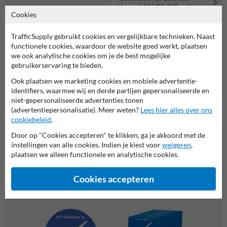
formaat A3 (420x297mm)
Cookies
TrafficSupply gebruikt cookies en vergelijkbare technieken. Naast
functionele cookies, waardoor de website goed werkt, plaatsen
we ook analytische cookies om je de best mogelijke
gebruikerservaring te bieden.
Ook plaatsen we marketing cookies en mobiele advertentie-
identifiers, waarmee wij en derde partijen gepersonaliseerde en
niet-gepersonaliseerde advertenties tonen
(advertentiepersonalisatie). Meer weten?
Lees hier alles over ons
cookiebeleid
.
Door op "Cookies accepteren" te klikken, ga je akkoord met de
Bord Rookvrije Generatie -
formaat 500x400mm
instellingen van alle cookies. Indien je kiest voor
weigeren
,
plaatsen we alleen functionele en analytische cookies.
Cookies accepteren
Of zocht je dit?