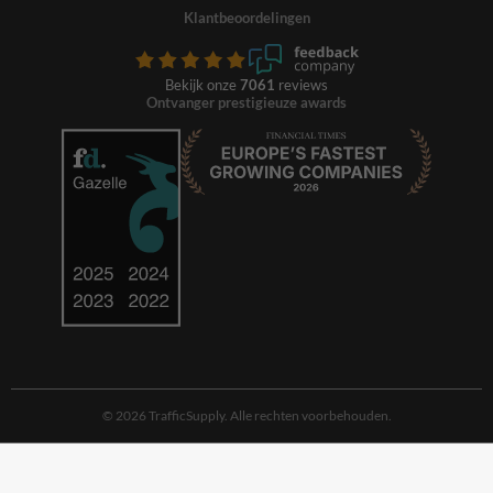
Klantbeoordelingen
Bekijk onze
7061
reviews
Ontvanger prestigieuze awards
© 2026 TrafficSupply. Alle rechten voorbehouden.