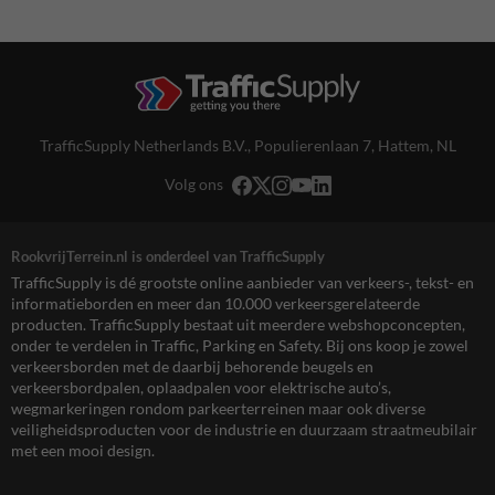
TrafficSupply Netherlands B.V.,
Populierenlaan 7
,
Hattem, NL
Volg ons
RookvrijTerrein.nl is onderdeel van TrafficSupply
TrafficSupply is dé grootste online aanbieder van verkeers-, tekst- en
informatieborden en meer dan 10.000 verkeersgerelateerde
producten. TrafficSupply bestaat uit meerdere webshopconcepten,
onder te verdelen in Traffic, Parking en Safety. Bij ons koop je zowel
verkeersborden met de daarbij behorende beugels en
verkeersbordpalen, oplaadpalen voor elektrische auto’s,
wegmarkeringen rondom parkeerterreinen maar ook diverse
veiligheidsproducten voor de industrie en duurzaam straatmeubilair
met een mooi design.