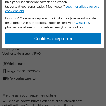
niet-gepersonaliseerde advertenties tonen
Product(en) retourneren
(advertentiepersonalisatie). Meer weten?
Lees hier alles over ons
Cookie / Privacy
cookiebeleid
.
Disclaimer
Sitemap
Door op "Cookies accepteren" te klikken, ga je akkoord met de
Algemene Voorwaarden
instellingen van alle cookies. Indien je kiest voor
weigeren
,
plaatsen we alleen functionele en analytische cookies.
Over TrafficSupply
Contact
Cookies accepteren
Over ons
Nieuws en Blog
Levertijden
Veelgestelde vragen / FAQ
Winkelmand
Vragen? 038-7920070
info@trafficsupply.nl
Meld je aan voor onze nieuwsbrief
Wil je op de hoogte blijven van onze producten en onze
ontwikkelingen. Vul dan hieronder je e-mailadres in.