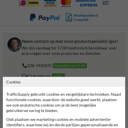
Betaling achteraf
is mogelijk
Neem contact op met onze productspecialist Igor!
We zijn vandaag tot 17.00 telefonisch bereikbaar voor
al je vragen over onze producten en diensten.
038-7920070
bereikbaar tot 17.00
Chat met ons
online
Cookies
info@trafficsupply.nl
TrafficSupply gebruikt cookies en vergelijkbare technieken. Naast
functionele cookies, waardoor de website goed werkt, plaatsen
Alle contactgegevens
we ook analytische cookies om je de best mogelijke
gebruikerservaring te bieden.
Ook plaatsen we marketing cookies en mobiele advertentie-
Informatie
identifiers, waarmee wij en derde partijen gepersonaliseerde en