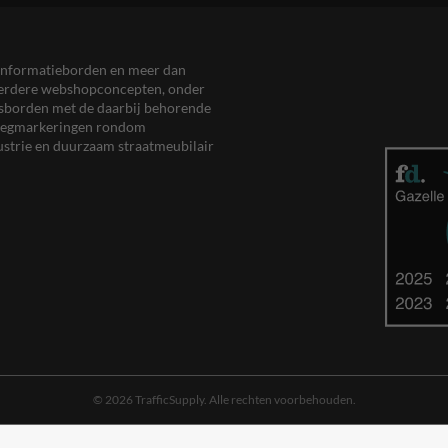
en informatieborden en meer dan
meerdere webshopconcepten, onder
eersborden met de daarbij behorende
, wegmarkeringen rondom
ustrie en duurzaam straatmeubilair
© 2026 TrafficSupply. Alle rechten voorbehouden.