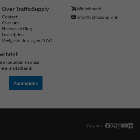
Over TrafficSupply
Winkelmand
Contact
info@trafficsupply.nl
Over ons
Nieuws en Blog
Levertijden
Veelgestelde vragen / FAQ
wsbrief
ze producten en onze
je e-mailadres in.
Aanmelden
Volg ons