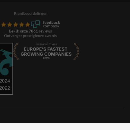
Klantbeoordelingen
Bekijk onze
7061
reviews
Ontvanger prestigieuze awards