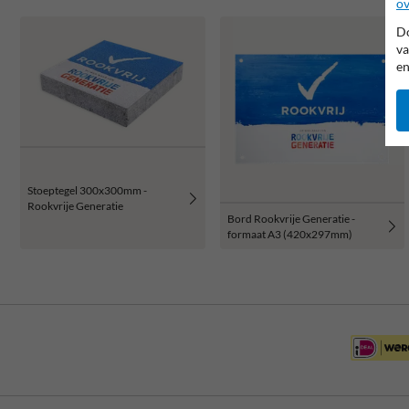
ov
Do
va
en
Stoeptegel 300x300mm -
Rookvrije Generatie
Bord Rookvrije Generatie -
formaat A3 (420x297mm)