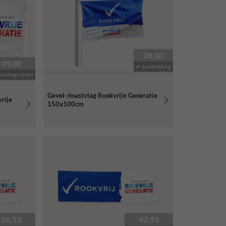
28,00
49,00
✔ aanbieding
olumeprijzen
Gevel-/mastvlag Rookvrije Generatie
vrije
150x100cm
26,53
42,93