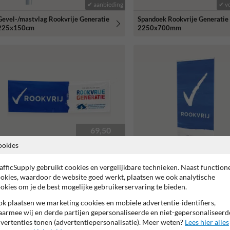
✔ aanbieding
✔ v
Gevel-/mastvlag Rookvrije Generatie
Spandoek Rookvrije Generatie 
225x150cm
2250x700mm
69,50
✔ volumeprijzen
ookies
afficSupply gebruikt cookies en vergelijkbare technieken. Naast function
Spandoek Rookvrije Generatie - Met
okies, waardoor de website goed werkt, plaatsen we ook analytische
logo en/of beeldmerk
okies om je de best mogelijke gebruikerservaring te bieden.
Roll-up banner 850x2000mm 
Rookvrije Generatie
k plaatsen we marketing cookies en mobiele advertentie-identifiers,
armee wij en derde partijen gepersonaliseerde en niet-gepersonaliseerd
vertenties tonen (advertentiepersonalisatie). Meer weten?
Lees hier alles