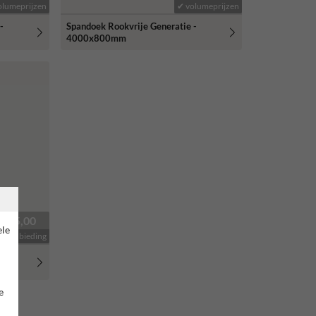
olumeprijzen
✔ volumeprijzen
-
Spandoek Rookvrije Generatie -
4000x800mm
95,00
ele
✔ aanbieding
-
e