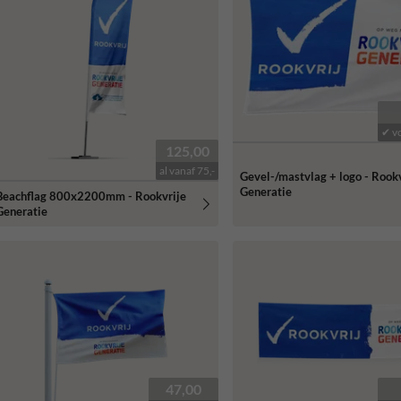
✔ v
125,00
al vanaf 75,-
Gevel-/mastvlag + logo - Rook
Generatie
Beachflag 800x2200mm - Rookvrije
Generatie
47,00