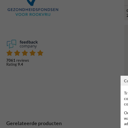
7061
reviews
Rating
9.4
C
Tr
co
co
Oo
wa
Gerelateerde producten
ad