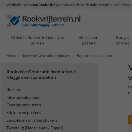
Officiële webshop Rookvrije Generatie
Achteraf betalen mogelijk*
Korting bi
Officiële Rookvrije Generatie
Stickers en
Budget
borden
posters
borden
Home
Rookvrije Generatie producten
Vlaggen en spandoeken
V
Rookvrije Generatie producten >
Vlaggen en spandoeken
V
La
Borden
dr
Informatieborden
Overige producten
Stickers en posters
p
Stoeptegels en vloerstickers
k
Tweetalig (Nederlands / Engels)