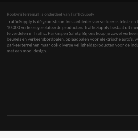
RookvrijTerrein.nl is onderdeel van TrafficSupply
TrafficSupply is dé grootste online aanbieder van verkeers-, tekst- 
10.000 verkeersgerelateerde producten. TrafficSupply bestaat uit 
te verdelen in Traffic, Parking en Safety. Bij ons koop je zowel verk
beugels en verkeersbordpalen, oplaadpalen voor elektrische auto’s
parkeerterreinen maar ook diverse veiligheidsproducten voor de ind
met een mooi design.