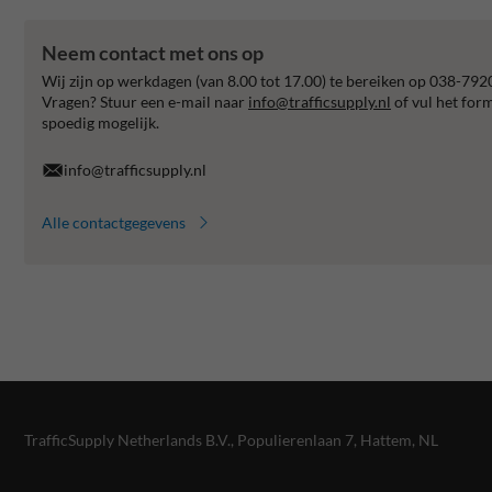
Neem contact met ons op
Wij zijn op werkdagen (van 8.00 tot 17.00) te bereiken op 038-792
Vragen? Stuur een e-mail naar
info@trafficsupply.nl
of vul het for
spoedig mogelijk.
info@trafficsupply.nl
Alle contactgegevens
TrafficSupply Netherlands B.V.,
Populierenlaan 7
,
Hattem, NL