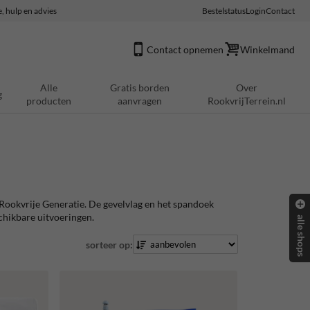
e, hulp en advies
Bestelstatus
Login
Contact
Contact opnemen
Winkelmand
Alle
Gratis borden
Over
g
producten
aanvragen
RookvrijTerrein.nl
e Rookvrije Generatie. De gevelvlag en het spandoek
schikbare uitvoeringen.
alle shops
sorteer op: