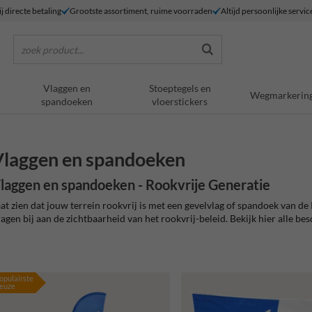
j directe betaling
Grootste assortiment, ruime voorraden
Altijd persoonlijke servic
zoek product...
Vlaggen en
Stoeptegels en
Wegmarkerin
spandoeken
vloerstickers
laggen en spandoeken
laggen en spandoeken - Rookvrije Generatie
at zien dat jouw terrein rookvrij is met een gevelvlag of spandoek van d
agen bij aan de zichtbaarheid van het rookvrij-beleid. Bekijk hier alle be
opulairste
euze