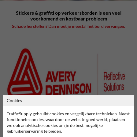
Stickers & graffiti op verkeersborden is een veel
voorkomend en kostbaar probleem
Schade herstellen? Dan moet je meestal het bord vervangen.
Cookies
TrafficSupply gebruikt cookies en vergelijkbare technieken. Naast
Anti-graffiti laminaat:
functionele cookies, waardoor de website goed werkt, plaatsen
standaard bij TrafficSupply
we ook analytische cookies om je de best mogelijke
Een nieuwe, revolutionaire beschermlaag (met UV-filter) over de
gebruikerservaring te bieden.
reflecterende folie - ontwikkeld door onze leverancier Avery