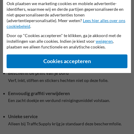
Ook plaatsen we marketing cookies en mobiele advertentie-
Dennison.
Alle borden van TrafficSupply zijn (sinds 2019)
identifiers, waarmee wij en derde partijen gepersonaliseerde en
standaard voorzien van deze unieke extra bescherming.
niet-gepersonaliseerde advertenties tonen
(advertentiepersonalisatie). Meer weten?
Lees hier alles over ons
cookiebeleid
.
Echte duurzaamheid
Door op "Cookies accepteren" te klikken, ga je akkoord met de
instellingen van alle cookies. Indien je kiest voor
weigeren
,
Standaard anti-graffiti beschermlaag bij
plaatsen we alleen functionele en analytische cookies.
TrafficSupply
Cookies accepteren
Bescherm de print van je bord
Verf, inkt, stiften en stickers hechten niet op deze folie.
Eenvoudig graffiti verwijderen
Een zacht doekje en verdund reinigingsmiddel volstaan.
Unieke service
Alleen bij TrafficSupply krijg je standaard deze beschermfolie.