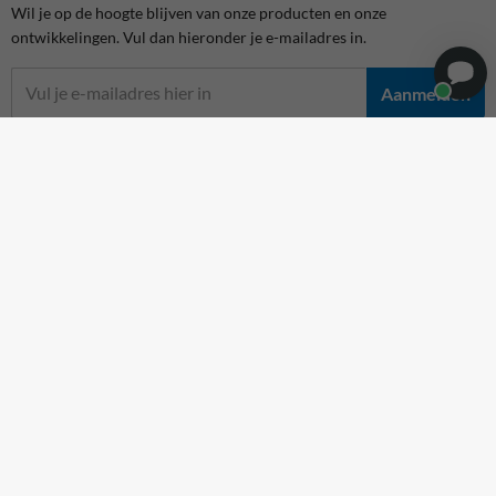
Wil je op de hoogte blijven van onze producten en onze
ontwikkelingen. Vul dan hieronder je e-mailadres in.
Aanmelden
TrafficSupply Netherlands B.V.,
Populierenlaan 7
,
Hattem, NL
Volg ons
RookvrijTerrein.nl is onderdeel van TrafficSupply
TrafficSupply is dé grootste online aanbieder van verkeers-, tekst- en
informatieborden en meer dan 10.000 verkeersgerelateerde
producten. TrafficSupply bestaat uit meerdere webshopconcepten,
onder te verdelen in Traffic, Parking en Safety. Bij ons koop je zowel
verkeersborden met de daarbij behorende beugels en