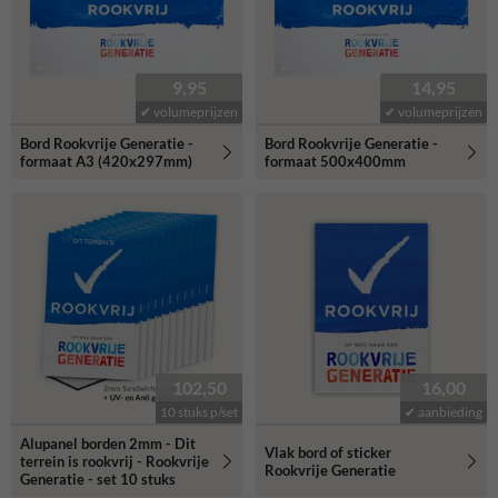
9,95
14,95
✔ volumeprijzen
✔ volumeprijzen
Bord Rookvrije Generatie -
Bord Rookvrije Generatie -
formaat A3 (420x297mm)
formaat 500x400mm
102,50
16,00
10 stuks p/set
✔ aanbieding
Alupanel borden 2mm - Dit
Vlak bord of sticker
terrein is rookvrij - Rookvrije
Rookvrije Generatie
Generatie - set 10 stuks