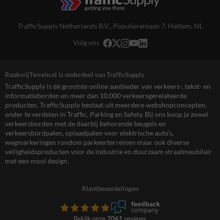
TrafficSupply Netherlands B.V.,
Populierenlaan 7
,
Hattem, NL
Volg ons
RookvrijTerrein.nl is onderdeel van TrafficSupply
TrafficSupply is dé grootste online aanbieder van verkeers-, tekst- en
informatieborden en meer dan 10.000 verkeersgerelateerde
producten. TrafficSupply bestaat uit meerdere webshopconcepten,
onder te verdelen in Traffic, Parking en Safety. Bij ons koop je zowel
verkeersborden met de daarbij behorende beugels en
verkeersbordpalen, oplaadpalen voor elektrische auto’s,
wegmarkeringen rondom parkeerterreinen maar ook diverse
veiligheidsproducten voor de industrie en duurzaam straatmeubilair
met een mooi design.
Klantbeoordelingen
Bekijk onze
7061
reviews