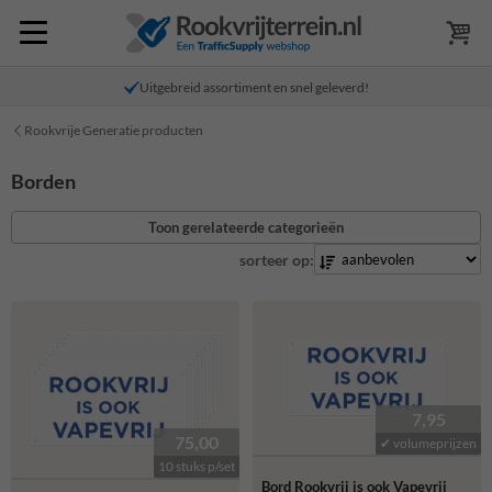
Uitgebreid assortiment en snel geleverd!
Rookvrije Generatie producten
Borden
Toon gerelateerde categorieën
sorteer op:
7,95
75,00
✔ volumeprijzen
10 stuks p/set
Bord Rookvrij is ook Vapevrij