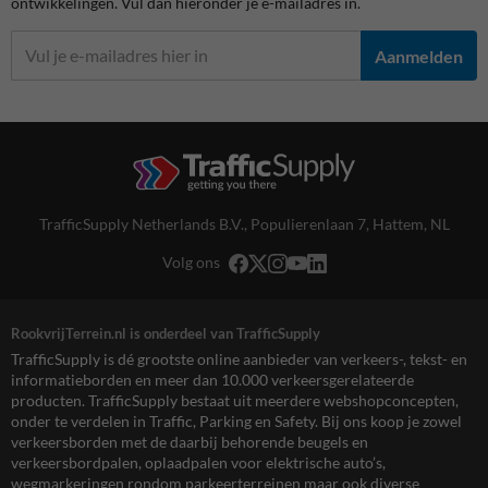
ontwikkelingen. Vul dan hieronder je e-mailadres in.
Aanmelden
TrafficSupply Netherlands B.V.,
Populierenlaan 7
,
Hattem, NL
Volg ons
RookvrijTerrein.nl is onderdeel van TrafficSupply
TrafficSupply is dé grootste online aanbieder van verkeers-, tekst- en
informatieborden en meer dan 10.000 verkeersgerelateerde
producten. TrafficSupply bestaat uit meerdere webshopconcepten,
onder te verdelen in Traffic, Parking en Safety. Bij ons koop je zowel
verkeersborden met de daarbij behorende beugels en
verkeersbordpalen, oplaadpalen voor elektrische auto’s,
wegmarkeringen rondom parkeerterreinen maar ook diverse