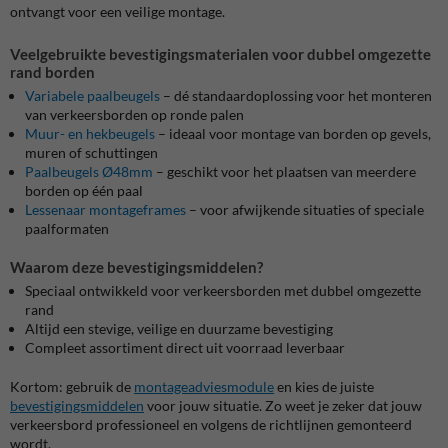
ontvangt voor een veilige montage.
Veelgebruikte bevestigingsmaterialen voor dubbel omgezette
rand borden
Variabele paalbeugels
– dé standaardoplossing voor het monteren
van verkeersborden op ronde palen
Muur- en hekbeugels
– ideaal voor montage van borden op gevels,
muren of schuttingen
Paalbeugels Ø48mm
– geschikt voor het plaatsen van meerdere
borden op één paal
Lessenaar montageframes
– voor afwijkende situaties of speciale
paalformaten
Waarom deze bevestigingsmiddelen?
Speciaal ontwikkeld voor verkeersborden met dubbel omgezette
rand
Altijd een stevige, veilige en duurzame bevestiging
Compleet assortiment direct uit voorraad leverbaar
Kortom: gebruik de
montageadviesmodule
en kies de juiste
bevestigingsmiddelen
voor jouw situatie. Zo weet je zeker dat jouw
verkeersbord professioneel en volgens de richtlijnen gemonteerd
wordt.