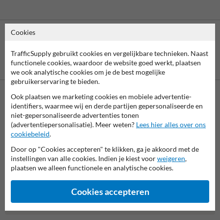
Cookies
TrafficSupply gebruikt cookies en vergelijkbare technieken. Naast
functionele cookies, waardoor de website goed werkt, plaatsen
Betaling achteraf
is mogelijk
we ook analytische cookies om je de best mogelijke
gebruikerservaring te bieden.
Ook plaatsen we marketing cookies en mobiele advertentie-
Neem contact met ons op
identifiers, waarmee wij en derde partijen gepersonaliseerde en
niet-gepersonaliseerde advertenties tonen
Wij zijn op werkdagen (van 8.00 tot 17.00) te bereiken op 038-
(advertentiepersonalisatie). Meer weten?
Lees hier alles over ons
7920070.
cookiebeleid
.
Vragen? Stuur een e-mail naar
info@trafficsupply.nl
of vul het
formulier in en we reageren zo spoedig mogelijk.
Door op "Cookies accepteren" te klikken, ga je akkoord met de
instellingen van alle cookies. Indien je kiest voor
weigeren
,
info@trafficsupply.nl
plaatsen we alleen functionele en analytische cookies.
Cookies accepteren
Alle contactgegevens