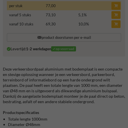
per stuk
77,00
vanaf 5 stuks
73,10
5,1
%
vanaf 10 stuks
69,30
10,0
%
product doorsturen per e-mail
Levertijd:
1-2 werkdagen
✓op voorraad
Deze verkeersbordpaal aluminium met bodemplaat is een compacte
en stevige oplossing wanneer je een verkeersbord, parkeerbord,
terreinbord of informatiebord op een harde ondergrond wilt
plaatsen. De paal heeft een totale lengte van 1000 mm, een diameter
van Ø48 mm en is uitgevoerd als dikwandige aluminium buispaal.
Dankzij de aangelaste bodemplaat monteer je de paal direct op beton,
bestrating, asfalt of een andere stabiele ondergrond.
Productspecificaties
Totale lengte 1000mm
Diameter Ø48mm