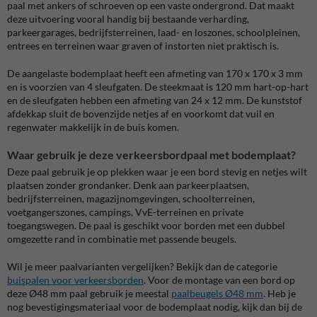
paal met ankers of schroeven op een vaste ondergrond. Dat maakt
deze uitvoering vooral handig bij bestaande verharding,
parkeergarages, bedrijfsterreinen, laad- en loszones, schoolpleinen,
entrees en terreinen waar graven of instorten niet praktisch is.
De aangelaste bodemplaat heeft een afmeting van 170 x 170 x 3 mm
en is voorzien van 4 sleufgaten. De steekmaat is 120 mm hart-op-hart
en de sleufgaten hebben een afmeting van 24 x 12 mm. De kunststof
afdekkap sluit de bovenzijde netjes af en voorkomt dat vuil en
regenwater makkelijk in de buis komen.
Waar gebruik je deze verkeersbordpaal met bodemplaat?
Deze paal gebruik je op plekken waar je een bord stevig en netjes wilt
plaatsen zonder grondanker. Denk aan parkeerplaatsen,
bedrijfsterreinen, magazijnomgevingen, schoolterreinen,
voetgangerszones, campings, VvE-terreinen en private
toegangswegen. De paal is geschikt voor borden met een dubbel
omgezette rand in combinatie met passende beugels.
Wil je meer paalvarianten vergelijken? Bekijk dan de categorie
buispalen voor verkeersborden
. Voor de montage van een bord op
deze Ø48 mm paal gebruik je meestal
paalbeugels Ø48 mm
. Heb je
nog bevestigingsmateriaal voor de bodemplaat nodig, kijk dan bij de