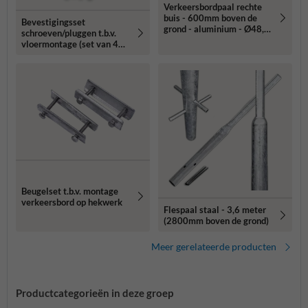
Verkeersbordpaal rechte
buis - 600mm boven de
Bevestigingsset
grond - aluminium - Ø48,
schroeven/pluggen t.b.v.
60 of 76mm
vloermontage (set van 4
stuks)
Beugelset t.b.v. montage
verkeersbord op hekwerk
Flespaal staal - 3,6 meter
(2800mm boven de grond)
Meer gerelateerde producten
Productcategorieën in deze groep