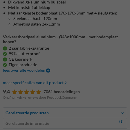
Dikwandige aluminium buispaal
Met kunststof afdekkap
Met aangelaste bodemplaat 170x170x3mm met 4 sleufgaten:
Steekmaat h.o.h. 120mm
Afmeting gaten 24x12mm
Verkeersbordpaal aluminium - Ø48x1000mm - met bodemplaat
kopen?
2 jaar fabrieksgarantie
99% Hufterproof
CE keurmerk
Eigen productie
lees over alle voordelen
meer specificaties van dit product
9.4
7061 beoordelingen
Onafhankelijke reviews door FeedbackCompany
Gerelateerde producten
(1)
Gerelateerde informatie