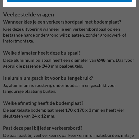
een stabiele bordmontage.
Veelgestelde vragen
Wanneer kies je een verkeersbordpaal met bodemplaat?
Kies deze uitvoering wanneer je een verkeersbordpaal op een
bestaande harde ondergrond wilt plaatsen, zonder grondwerk of
instortmontage.
Welke diameter heeft deze buispaal?
Deze aluminium buispaal heeft een diameter van
Ø48 mm
. Daarvoor
gebruik je passende Ø48 mm paalbeugels.
Is aluminium geschikt voor buitengebruik?
Ja, aluminium is roestvrij, onderhoudsarm en geschikt voor
langdurige plaatsing buiten.
Welke afmeting heeft de bodemplaat?
De aangelaste bodemplaat meet
170 x 170 x 3 mm
en heeft vier
sleufgaten van
24 x 12 mm
.
Past deze paal bij ieder verkeersbord?
De paal past bij veel verkeers-, parkeer- en informatieborden, mits je