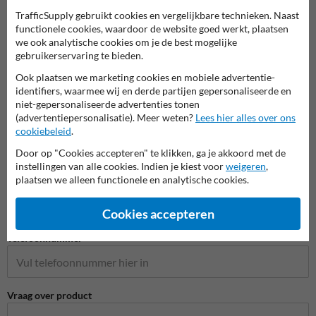
TrafficSupply gebruikt cookies en vergelijkbare technieken. Naast
functionele cookies, waardoor de website goed werkt, plaatsen
we ook analytische cookies om je de best mogelijke
Stel je vraag aan RookvrijTerrein.nl
gebruikerservaring te bieden.
Naam*
Ook plaatsen we marketing cookies en mobiele advertentie-
identifiers, waarmee wij en derde partijen gepersonaliseerde en
niet-gepersonaliseerde advertenties tonen
(advertentiepersonalisatie). Meer weten?
Lees hier alles over ons
Bedrijfsnaam
cookiebeleid
.
Door op "Cookies accepteren" te klikken, ga je akkoord met de
instellingen van alle cookies. Indien je kiest voor
weigeren
,
plaatsen we alleen functionele en analytische cookies.
E-mailadres*
Cookies accepteren
Telefoonnummer
Vraag over product