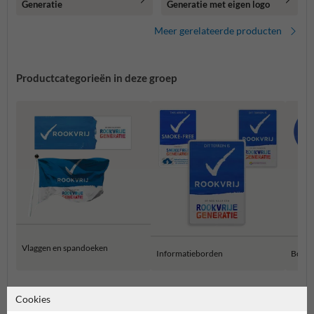
Generatie
Generatie met eigen logo
Meer gerelateerde producten
Productcategorieën in deze groep
Vlaggen en spandoeken
Informatieborden
Bord
Rookvrije Generatie producten
Cookies