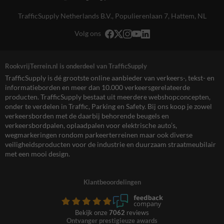
TrafficSupply Netherlands B.V.,
Populierenlaan 7
,
Hattem, NL
Volg ons
RookvrijTerrein.nl is onderdeel van TrafficSupply
TrafficSupply is dé grootste online aanbieder van verkeers-, tekst- en
informatieborden en meer dan 10.000 verkeersgerelateerde
producten. TrafficSupply bestaat uit meerdere webshopconcepten,
onder te verdelen in Traffic, Parking en Safety. Bij ons koop je zowel
verkeersborden met de daarbij behorende beugels en
verkeersbordpalen, oplaadpalen voor elektrische auto’s,
wegmarkeringen rondom parkeerterreinen maar ook diverse
veiligheidsproducten voor de industrie en duurzaam straatmeubilair
met een mooi design.
Klantbeoordelingen
Bekijk onze
7062
reviews
Ontvanger prestigieuze awards