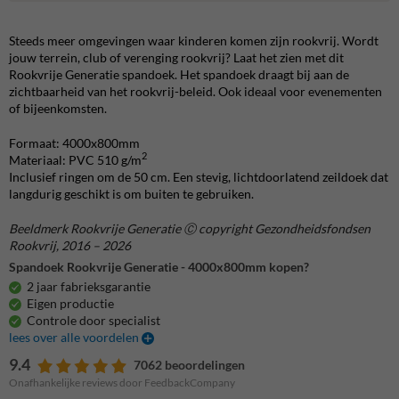
Steeds meer omgevingen waar kinderen komen zijn rookvrij. Wordt
jouw terrein, club of verenging rookvrij? Laat het zien met dit
Rookvrije Generatie spandoek. Het spandoek draagt bij aan de
zichtbaarheid van het rookvrij-beleid. Ook ideaal voor evenementen
of bijeenkomsten.
Formaat: 4000x800mm
2
Materiaal: PVC 510 g/m
Inclusief ringen om de 50 cm. Een stevig, lichtdoorlatend zeildoek dat
langdurig geschikt is om buiten te gebruiken.
Beeldmerk Rookvrije Generatie Ⓒ copyright Gezondheidsfondsen
Rookvrij, 2016 – 2026
Spandoek Rookvrije Generatie - 4000x800mm kopen?
2 jaar fabrieksgarantie
Eigen productie
Controle door specialist
lees over alle voordelen
9.4
7062 beoordelingen
Onafhankelijke reviews door FeedbackCompany