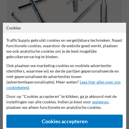
Cookies
TrafficSupply gebruikt cookies en vergelijkbare technieken. Naast
Gereedschappen en
Flespalen
Verkee
functionele cookies, waardoor de website goed werkt, plaatsen
toebehoren
we ook analytische cookies om je de best mogelijke
gebruikerservaring te bieden.
Bevestigingsmiddelen
Ook plaatsen we marketing cookies en mobiele advertentie-
identifiers, waarmee wij en derde partijen gepersonaliseerde en
niet-gepersonaliseerde advertenties tonen
(advertentiepersonalisatie). Meer weten?
Lees hier alles over ons
Stel je vraag aan RookvrijTerrein.nl
cookiebeleid
.
Naam*
Door op "Cookies accepteren" te klikken, ga je akkoord met de
instellingen van alle cookies. Indien je kiest voor
weigeren
,
plaatsen we alleen functionele en analytische cookies.
Bedrijfsnaam
Cookies accepteren