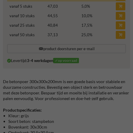
vanaf 5 stuks
47,03
5,0
%
vanaf 10 stuks
44,55
10,0
%
vanaf 25 stuks
40,84
17,5
%
vanaf 50 stuks
37,13
25,0
%
product doorsturen per e-mail
Levertijd:
3-4 werkdagen
✓op voorraad
De betonpoer 300x300x200mm is een goede basis voor stabiele en
duurzame constructies. Bevestig een object sterk en betrouwbaar
met deze betonpoer. Bespaar tijd en moeite bij installatie en veranker
palen eenvoudig. Voor professioneel en doe-het-zelf gebruik.
Productspecificaties:
Kleur: grijs
Soort beton: stampbeton
Bovenkant: 30x30cm
Onderkant: 30,5x30,5cm