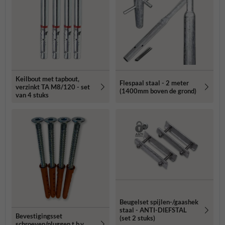
Keilbout met tapbout,
Flespaal staal - 2 meter
verzinkt TA M8/120 - set
(1400mm boven de grond)
van 4 stuks
Beugelset spijlen-/gaashek
staal - ANTI-DIEFSTAL
Bevestigingsset
(set 2 stuks)
schroeven/pluggen t.b.v.