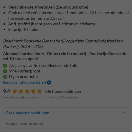
Verschillende afmetingen (zie productoptie)
Opdruk met reflecterend klasse 1 met uniek UV beschermlaminaat
(levensduur tenminste 7,5 jaar)
Anti-graffiti (hecht geen verf, stiften en stickers)
Setprijs 10 stuks
Beeldmerk Rookvrije Generatie Ⓒ copyright Gezondheidsfondsen
Rookvrij, 2016 – 2026
Alupanel borden 2mm - Dit terrein is rookvrij - Rookvrije Generatie -
set 10 stuks kopen?
7,5 jaar garantie op reflecterende folie
99% Hufterproof
Eigen productie
lees over alle voordelen
9.4
7061 beoordelingen
Onafhankelijke reviews door FeedbackCompany
Gerelateerde producten
Vragen over product