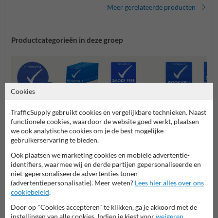
Meer gerelateerde producten
Productcategorieën in deze groep
Cookies
TrafficSupply gebruikt cookies en vergelijkbare technieken. Naast
functionele cookies, waardoor de website goed werkt, plaatsen
we ook analytische cookies om je de best mogelijke
gebruikerservaring te bieden.
Ook plaatsen we marketing cookies en mobiele advertentie-
Borden
Informatieborden
Stoept
identifiers, waarmee wij en derde partijen gepersonaliseerde en
niet-gepersonaliseerde advertenties tonen
(advertentiepersonalisatie). Meer weten?
Lees hier alles over ons
Rookvrije Generatie producten
cookiebeleid
.
Door op "Cookies accepteren" te klikken, ga je akkoord met de
instellingen van alle cookies. Indien je kiest voor
weigeren
,