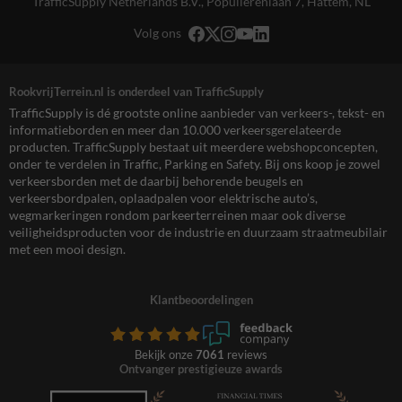
TrafficSupply Netherlands B.V.,
Populierenlaan 7
,
Hattem, NL
Volg ons
RookvrijTerrein.nl is onderdeel van TrafficSupply
TrafficSupply is dé grootste online aanbieder van verkeers-, tekst- en
informatieborden en meer dan 10.000 verkeersgerelateerde
producten. TrafficSupply bestaat uit meerdere webshopconcepten,
onder te verdelen in Traffic, Parking en Safety. Bij ons koop je zowel
verkeersborden met de daarbij behorende beugels en
verkeersbordpalen, oplaadpalen voor elektrische auto’s,
wegmarkeringen rondom parkeerterreinen maar ook diverse
veiligheidsproducten voor de industrie en duurzaam straatmeubilair
met een mooi design.
Klantbeoordelingen
Bekijk onze
7061
reviews
Ontvanger prestigieuze awards