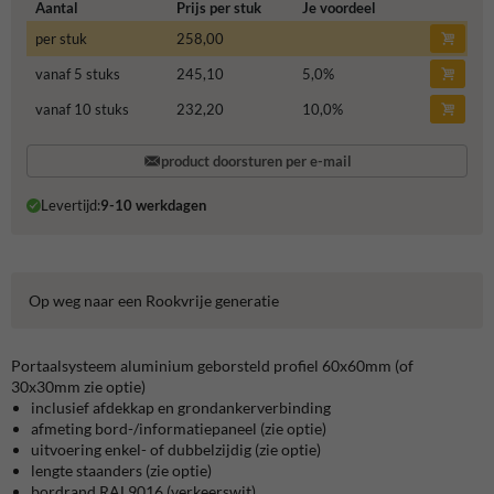
Aantal
Prijs per stuk
Je voordeel
per stuk
258,00
vanaf 5 stuks
245,10
5,0
%
vanaf 10 stuks
232,20
10,0
%
product doorsturen per e-mail
Levertijd:
9-10 werkdagen
Op weg naar een Rookvrije generatie
Portaalsysteem aluminium geborsteld profiel 60x60mm (of
30x30mm zie optie)
inclusief afdekkap en grondankerverbinding
afmeting bord-/informatiepaneel (zie optie)
uitvoering enkel- of dubbelzijdig (zie optie)
lengte staanders (zie optie)
bordrand RAL9016 (verkeerswit)