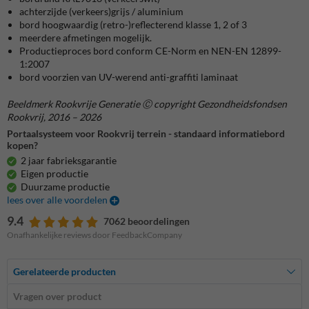
achterzijde (verkeers)grijs / aluminium
bord hoogwaardig (retro-)reflecterend klasse 1, 2 of 3
meerdere afmetingen mogelijk.
Productieproces bord conform CE-Norm en NEN-EN 12899-
1:2007
bord voorzien van UV-werend anti-graffiti laminaat
Beeldmerk Rookvrije Generatie Ⓒ copyright Gezondheidsfondsen
Rookvrij, 2016 – 2026
Portaalsysteem voor Rookvrij terrein - standaard informatiebord
kopen?
2 jaar fabrieksgarantie
Eigen productie
Duurzame productie
lees over alle voordelen
9.4
7062 beoordelingen
Onafhankelijke reviews door FeedbackCompany
Gerelateerde producten
Vragen over product