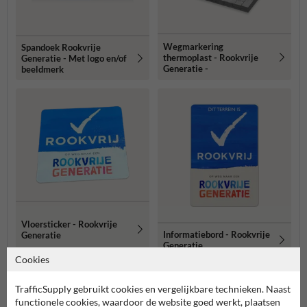
Wegmarkering
Spandoek Rookvrije
thermoplast - Rookvrije
Generatie - Met logo en/of
Generatie -
beeldmerk
Vloersticker - Rookvrije
Informatiebord - Rookvrije
Generatie
Generatie
Cookies
Meer gerelateerde producten
TrafficSupply gebruikt cookies en vergelijkbare technieken. Naast
functionele cookies, waardoor de website goed werkt, plaatsen