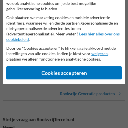
we ook analytische cookies om je de best mogelijke
Productcategorieën in deze groep
gebruikerservaring te bieden.
Ook plaatsen we marketing cookies en mobiele advertentie-
identifiers, waarmee wij en derde partijen gepersonaliseerde en
niet-gepersonaliseerde advertenties tonen
(advertentiepersonalisatie). Meer weten?
Lees hier alles over ons
cookiebeleid
.
Door op "Cookies accepteren" te klikken, ga je akkoord met de
instellingen van alle cookies. Indien je kiest voor
weigeren
,
plaatsen we alleen functionele en analytische cookies.
Cookies accepteren
Informatieborden
Borden
Stoept
Rookvrije Generatie producten
Stel je vraag aan RookvrijTerrein.nl
Naam*