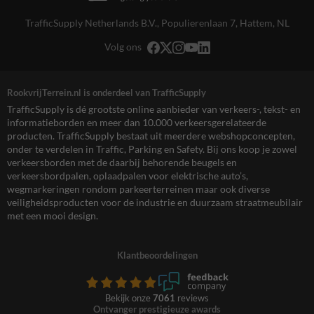
TrafficSupply Netherlands B.V.,
Populierenlaan 7
,
Hattem, NL
Volg ons
RookvrijTerrein.nl is onderdeel van TrafficSupply
TrafficSupply is dé grootste online aanbieder van verkeers-, tekst- en
informatieborden en meer dan 10.000 verkeersgerelateerde
producten. TrafficSupply bestaat uit meerdere webshopconcepten,
onder te verdelen in Traffic, Parking en Safety. Bij ons koop je zowel
verkeersborden met de daarbij behorende beugels en
verkeersbordpalen, oplaadpalen voor elektrische auto’s,
wegmarkeringen rondom parkeerterreinen maar ook diverse
veiligheidsproducten voor de industrie en duurzaam straatmeubilair
met een mooi design.
Klantbeoordelingen
Bekijk onze
7061
reviews
Ontvanger prestigieuze awards