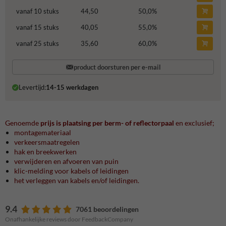
vanaf 10 stuks
44,50
50,0
%
vanaf 15 stuks
40,05
55,0
%
vanaf 25 stuks
35,60
60,0
%
product doorsturen per e-mail
Levertijd:
14-15 werkdagen
Genoemde
prijs is plaatsing per berm- of reflectorpaal
en exclusief;
montagemateriaal
verkeersmaatregelen
hak en breekwerken
verwijderen en afvoeren van puin
klic-melding voor kabels of leidingen
het verleggen van kabels en/of leidingen.
9.4
7061 beoordelingen
Onafhankelijke reviews door FeedbackCompany