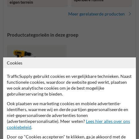
eigen terrein
Meer gerelateerde producten
Productcategorieën in deze groep
Cookies
TrafficSupply gebruikt cookies en vergelijkbare technieken. Naast
functionele cookies, waardoor de website goed werkt, plaatsen
we ook analytische cookies om je de best mogelijke
gebruikerservaring te bieden.
Ook plaatsen we marketing cookies en mobiele advertentie-
identifiers, waarmee wij en derde partijen gepersonaliseerde en
Plaatsing en montage
niet-gepersonaliseerde advertenties tonen
(advertentiepersonalisatie). Meer weten?
Lees hier alles over ons
cookiebeleid
.
Plaatsen & monteren
Door op "Cookies accepteren" te klikken, ga je akkoord met de