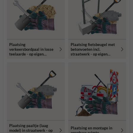
Plaatsing
Plaatsing fietsbeugel met
verkeersbordpaal in losse
betonvoeten incl.
teelaarde - op eigen
straatwerk - op eigen
terrein
terrein
Plaatsing paaltje (laag
Plaatsing en montage in
model) in straatwerk - op
openbare ruimte