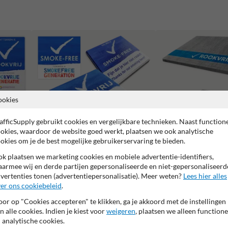
ookies
afficSupply gebruikt cookies en vergelijkbare technieken. Naast function
okies, waardoor de website goed werkt, plaatsen we ook analytische
okies om je de best mogelijke gebruikerservaring te bieden.
k plaatsen we marketing cookies en mobiele advertentie-identifiers,
armee wij en derde partijen gepersonaliseerde en niet-gepersonaliseerd
Stoeptegels en vloerstickers
Wegmarkering en thermo
vertenties tonen (advertentiepersonalisatie). Meer weten?
Lees hier alles
er ons cookiebeleid
.
or op "Cookies accepteren" te klikken, ga je akkoord met de instellingen
n alle cookies. Indien je kiest voor
weigeren
, plaatsen we alleen functione
 analytische cookies.