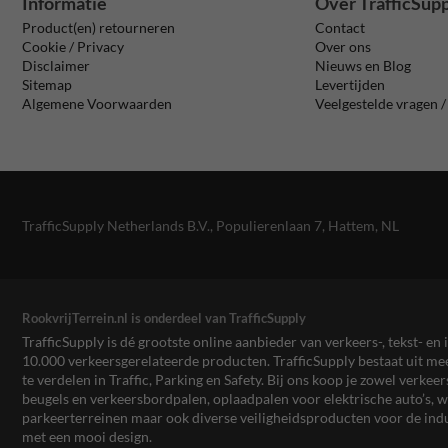
Informatie
Over TrafficSup
Product(en) retourneren
Contact
Cookie / Privacy
Over ons
Disclaimer
Nieuws en Blog
Sitemap
Levertijden
Algemene Voorwaarden
Veelgestelde vragen 
TrafficSupply Netherlands B.V.,
Populierenlaan 7
,
Hattem, NL
RookvrijTerrein.nl is onderdeel van TrafficSupply
TrafficSupply is dé grootste online aanbieder van verkeers-, tekst- 
10.000 verkeersgerelateerde producten. TrafficSupply bestaat uit 
te verdelen in Traffic, Parking en Safety. Bij ons koop je zowel verk
beugels en verkeersbordpalen, oplaadpalen voor elektrische auto’s
parkeerterreinen maar ook diverse veiligheidsproducten voor de ind
met een mooi design.