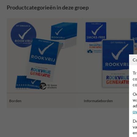
Productcategorieën in deze groep
C
Tr
co
co
Oo
wa
Borden
Informatieborden
ad
ov
Do
va
en