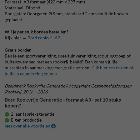
Formaat: A3 formaat (420 mm x 297 mm)
Materiaal: Dibond
Boorgaten: Boorgaten Ø 9mm, standaard 2 cm vanuit de hoeken
geplaatst
Wil je per stuk borden bestellen?
Kijk hier →
Bord rookvrij A3
Gratis borden
Ben je een sportvereniging, speeltuinvereniging, scoutinggroep of
buitenzwembad met een rookvrij-beleid? Dan komen jullie
misschien in aanmerking voor gratis borden.
Kijk hier om te zien of
jullie in aanmerking komen
.
Beeldmerk Rookvrije Generatie Ⓒ copyright Gezondheidsfondsen
Rookvrij, 2016 – 2026
Bord Rookvrije Generatie - formaat A3 - set 10 stuks
kopen?
2 jaar fabrieksgarantie
Eigen productie
lees over alle voordelen