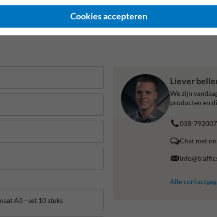
2 jaar fabrieksgarantie
Eigen productie
Cookies accepteren
Liever bell
We zijn vandaag
producten en di
038-792007
Chat met on
info@traffic
Alle contactge