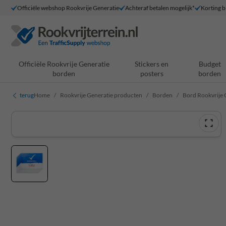
Officiële webshop Rookvrije Generatie
Achteraf betalen mogelijk*
Korting bi
Officiële Rookvrije Generatie
Stickers en
Budget
borden
posters
borden
terug
Home
Rookvrije Generatie producten
Borden
Bord Rookvrije G