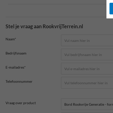
Stel je vraag aan RookvrijTerrein.nl
Naam*
Bedrijfsnaam
E-mailadres*
Telefoonnummer
Vraag over product