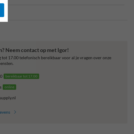
en? Neem contact op met Igor!
 tot 17.00 telefonisch bereikbaar voor al je vragen over onze
ensten.
0
bereikbaar tot 17.00
s
online
supply.nl
gevens