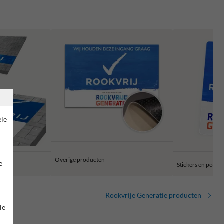
ele
Overige producten
e
plast
Stickers en poster
Rookvrije Generatie producten
le