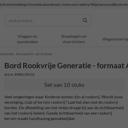
j directe betaling
Grootste assortiment, ruime voorraden
Altijd persoonlijke servic
zoek product...
Vlaggen en
Stoeptegels en
Wegmarkerin
spandoeken
vloerstickers
eneratie - formaat A3 - set 10 stuks
Bord Rookvrije Generatie - formaat A
Art.nr. RPBD.09232
Set van 10 stuks
Veel omgevingen waar kinderen komen zijn al rookvrij. Wordt jouw
vereniging, club of terrein rookvrij? Laat het zien met de rookvrij-
borden. De afbeelding van het vinkje draagt bij aan de zichtbaarheid
van het rookvrij-beleid. Goede zichtbaarheid van een rookvrij
terrein maakt handhaving gemakkelijker.