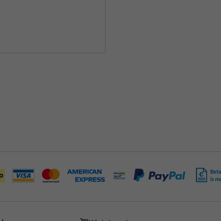
Beta
is m