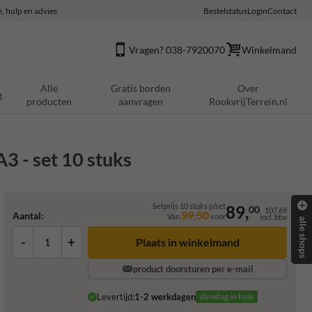
e, hulp en advies
Bestelstatus
Login
Contact
Vragen? 038-7920070
Winkelmand
Alle
Gratis borden
Over
g
producten
aanvragen
RookvrijTerrein.nl
3 - set 10 stuks
Setprijs 10 stuks p/set
89,
00
107,69
99,50
Aantal:
Van
voor
incl. btw
alle shops
-
+
Plaats in winkelmand
product doorsturen per e-mail
Levertijd:
1-2 werkdagen
dinsdag in huis