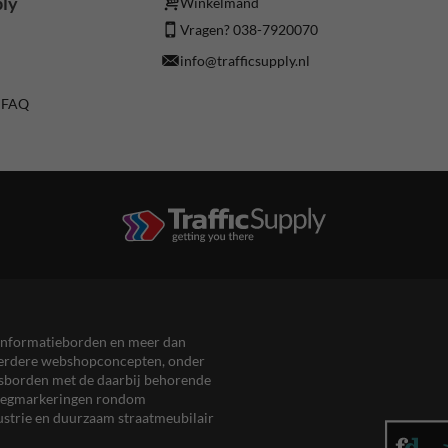
ply
Winkelmand
Vragen? 038-7920070
info@trafficsupply.nl
/ FAQ
en informatieborden en meer dan
meerdere webshopconcepten, onder
eersborden met de daarbij behorende
, wegmarkeringen rondom
ustrie en duurzaam straatmeubilair