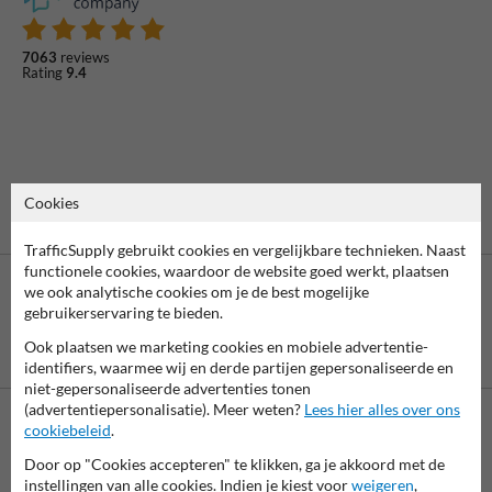
7063
reviews
Rating
9.4
Cookies
TrafficSupply gebruikt cookies en vergelijkbare technieken. Naast
functionele cookies, waardoor de website goed werkt, plaatsen
we ook analytische cookies om je de best mogelijke
gebruikerservaring te bieden.
Ook plaatsen we marketing cookies en mobiele advertentie-
Betaling achteraf
is mogelijk
identifiers, waarmee wij en derde partijen gepersonaliseerde en
niet-gepersonaliseerde advertenties tonen
(advertentiepersonalisatie). Meer weten?
Lees hier alles over ons
cookiebeleid
.
Neem contact op met onze productspecialist Igor!
Door op "Cookies accepteren" te klikken, ga je akkoord met de
We zijn vandaag tot 17.00 telefonisch bereikbaar voor
instellingen van alle cookies. Indien je kiest voor
weigeren
,