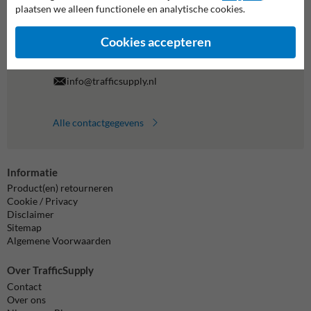
al je vragen over onze producten en diensten.
plaatsen we alleen functionele en analytische cookies.
038-7920070
bereikbaar tot 17.00
Cookies accepteren
Chat met ons
online
info@trafficsupply.nl
Alle contactgegevens
Informatie
Product(en) retourneren
Cookie / Privacy
Disclaimer
Sitemap
Algemene Voorwaarden
Over TrafficSupply
Contact
Over ons