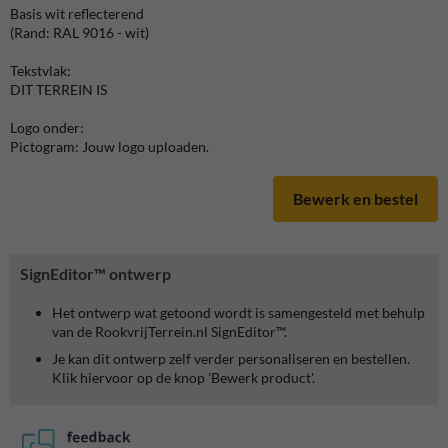
Basis wit reflecterend
(Rand: RAL 9016 - wit)
Tekstvlak:
DIT TERREIN IS
Logo onder:
Pictogram: Jouw logo uploaden.
Bewerk en bestel
SignEditor™ ontwerp
Het ontwerp wat getoond wordt is samengesteld met behulp
van de RookvrijTerrein.nl SignEditor™.
Je kan dit ontwerp zelf verder personaliseren en bestellen.
Klik hiervoor op de knop 'Bewerk product'.