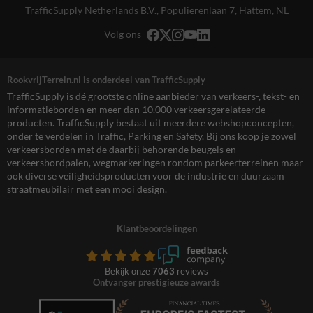
TrafficSupply Netherlands B.V.,
Populierenlaan 7
,
Hattem, NL
Volg ons
RookvrijTerrein.nl is onderdeel van TrafficSupply
TrafficSupply is dé grootste online aanbieder van verkeers-, tekst- en
informatieborden en meer dan 10.000 verkeersgerelateerde
producten. TrafficSupply bestaat uit meerdere webshopconcepten,
onder te verdelen in Traffic, Parking en Safety. Bij ons koop je zowel
verkeersborden met de daarbij behorende beugels en
verkeersbordpalen, wegmarkeringen rondom parkeerterreinen maar
ook diverse veiligheidsproducten voor de industrie en duurzaam
straatmeubilair met een mooi design.
Klantbeoordelingen
Bekijk onze
7063
reviews
Ontvanger prestigieuze awards