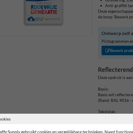
Anti-graffiti l
Deze eigenschappen
de knop 'Bewerk p
Ontwerp zelf a
Pictogrammen en/
Bewerk prod
Reflecterend
Deze opdruk is aan
Basis:
Basis wit reflecter
(Rand: RAL 9016 - 
Tekstvlak:
ONS SPORTPARK 
ookies
Logo onder:
afficSupply gebruikt cookies en vergelijkbare technieken. Naast function