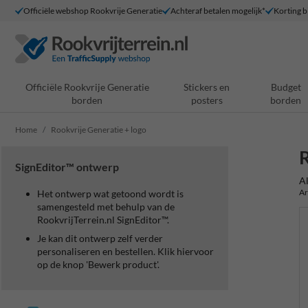
Officiële webshop Rookvrije Generatie
Achteraf betalen mogelijk*
Korting bi
Officiële Rookvrije Generatie
Stickers en
Budget
borden
posters
borden
Home
Rookvrije Generatie + logo
R
SignEditor™ ontwerp
A
Ar
Het ontwerp wat getoond wordt is
samengesteld met behulp van de
RookvrijTerrein.nl SignEditor™.
Je kan dit ontwerp zelf verder
personaliseren en bestellen. Klik hiervoor
op de knop 'Bewerk product'.