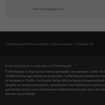
Alle contactgegevens
TrafficSupply Netherlands B.V.,
Populierenlaan 7
,
Hattem, NL
RookvrijTerrein.nl is onderdeel van TrafficSupply
TrafficSupply is dé grootste online aanbieder van verkeers-, tekst- 
10.000 verkeersgerelateerde producten. TrafficSupply bestaat uit 
te verdelen in Traffic, Parking en Safety. Bij ons koop je zowel verk
beugels en verkeersbordpalen, oplaadpalen voor elektrische auto’s
parkeerterreinen maar ook diverse veiligheidsproducten voor de ind
met een mooi design.