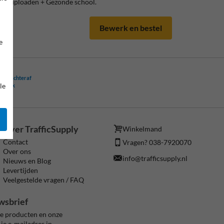
ogo uploaden + Gezonde school.
Bewerk en bestel
e
ling achteraf
le
ogelijk
Over TrafficSupply
Winkelmand
Contact
Vragen? 038-7920070
Over ons
info@trafficsupply.nl
Nieuws en Blog
Levertijden
Veelgestelde vragen / FAQ
wsbrief
ze producten en onze
je e-mailadres in.