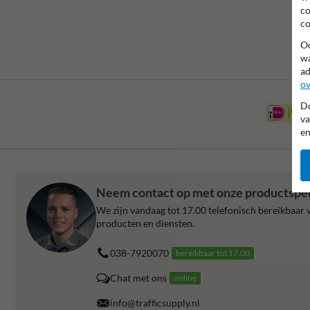
co
co
Oo
wa
ad
ov
Do
va
en
Neem contact op met onze productspeci
We zijn vandaag tot 17.00 telefonisch bereikbaar v
producten en diensten.
038-7920070
bereikbaar tot 17.00
Chat met ons
online
info@trafficsupply.nl