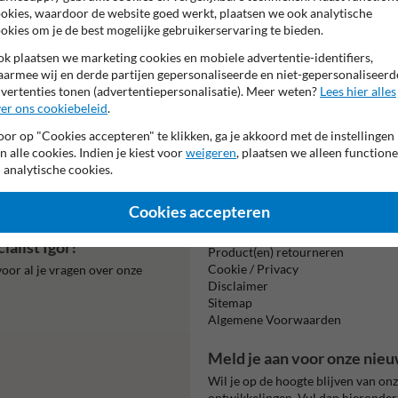
Pictogram: Jouw l
okies, waardoor de website goed werkt, plaatsen we ook analytische
okies om je de best mogelijke gebruikerservaring te bieden.
k plaatsen we marketing cookies en mobiele advertentie-identifiers,
armee wij en derde partijen gepersonaliseerde en niet-gepersonaliseerd
vertenties tonen (advertentiepersonalisatie). Meer weten?
Lees hier alles
er ons cookiebeleid
.
or op "Cookies accepteren" te klikken, ga je akkoord met de instellingen
Beta
n alle cookies. Indien je kiest voor
weigeren
, plaatsen we alleen functione
is m
 analytische cookies.
Cookies accepteren
Informatie
alist Igor!
Product(en) retourneren
Cookie / Privacy
oor al je vragen over onze
Disclaimer
Sitemap
Algemene Voorwaarden
Meld je aan voor onze nieu
Wil je op de hoogte blijven van on
ontwikkelingen. Vul dan hieronder 