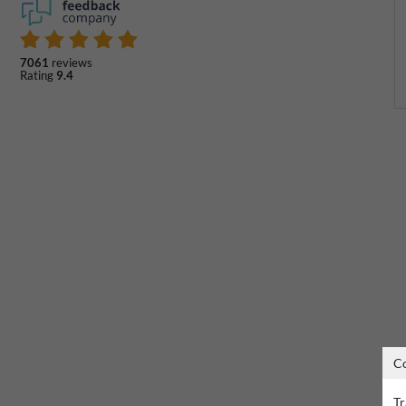
7061
reviews
Rating
9.4
C
Tr