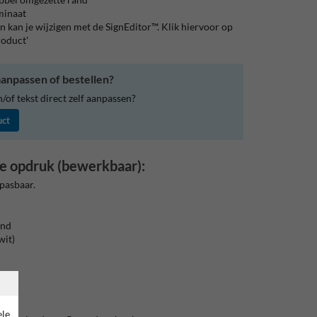
aminaat
 kan je wijzigen met de SignEditor™. Klik hiervoor op
roduct'
anpassen of bestellen?
of tekst direct zelf aanpassen?
uct
e opdruk (bewerkbaar):
pasbaar.
end
wit)
IS
ele