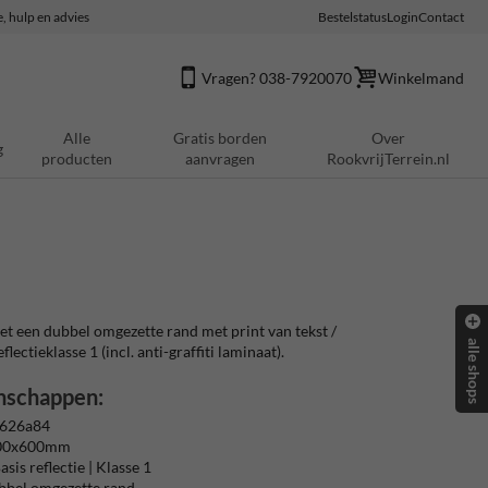
e, hulp en advies
Bestelstatus
Login
Contact
Vragen? 038-7920070
Winkelmand
Alle
Gratis borden
Over
g
producten
aanvragen
RookvrijTerrein.nl
 een dubbel omgezette rand met print van tekst /
alle shops
ectieklasse 1 (incl. anti-graffiti laminaat).
nschappen:
 626a84
400x600mm
sis reflectie | Klasse 1
bbel omgezette rand