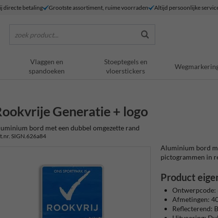
j directe betaling
Grootste assortiment, ruime voorraden
Altijd persoonlijke servic
zoek product...
Vlaggen en
Stoeptegels en
Wegmarkerin
spandoeken
vloerstickers
ookvrije Generatie + logo
luminium bord met een dubbel omgezette rand
t.nr. SIGN.626a84
Aluminium bord met
pictogrammen in refl
Product eige
Ontwerpcode:
Afmetingen: 
Reflecterend: Ba
Uitvoering: Du