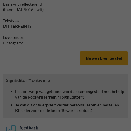
Basis wit reflecterend
(Rand: RAL 9016 - wit)
Tekstvlak:
DIT TERREIN IS
Logo onder:
Pictogram:.
Bewerk en bestel
SignEditor™ ontwerp
Het ontwerp wat getoond wordt is samengesteld met behulp
van de RookvrijTerrein.nl SignEditor™.
Je kan dit ontwerp zelf verder personaliseren en bestellen.
Klik hiervoor op de knop 'Bewerk product'.