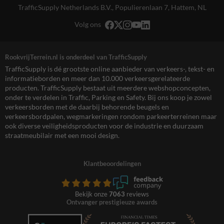
TrafficSupply Netherlands B.V.,
Populierenlaan 7
,
Hattem, NL
Volg ons
RookvrijTerrein.nl is onderdeel van TrafficSupply
TrafficSupply is dé grootste online aanbieder van verkeers-, tekst- en
informatieborden en meer dan 10.000 verkeersgerelateerde
producten. TrafficSupply bestaat uit meerdere webshopconcepten,
onder te verdelen in Traffic, Parking en Safety. Bij ons koop je zowel
verkeersborden met de daarbij behorende beugels en
verkeersbordpalen, wegmarkeringen rondom parkeerterreinen maar
ook diverse veiligheidsproducten voor de industrie en duurzaam
straatmeubilair met een mooi design.
Klantbeoordelingen
Bekijk onze
7063
reviews
Ontvanger prestigieuze awards