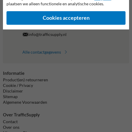
al je vragen over onze producten en diensten.
plaatsen we alleen functionele en analytische cookies.
038-7920070
bereikbaar tot 17.00
Cookies accepteren
Chat met ons
online
info@trafficsupply.nl
Alle contactgegevens
Informatie
Product(en) retourneren
Cookie / Privacy
Disclaimer
Sitemap
Algemene Voorwaarden
Over TrafficSupply
Contact
Over ons