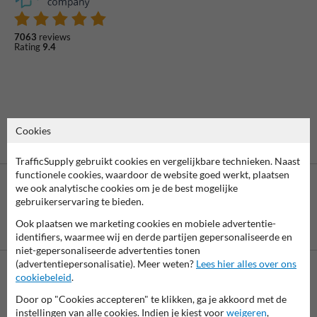
7063
reviews
Rating
9.4
Cookies
TrafficSupply gebruikt cookies en vergelijkbare technieken. Naast
functionele cookies, waardoor de website goed werkt, plaatsen
we ook analytische cookies om je de best mogelijke
gebruikerservaring te bieden.
Ook plaatsen we marketing cookies en mobiele advertentie-
Betaling achteraf
is mogelijk
identifiers, waarmee wij en derde partijen gepersonaliseerde en
niet-gepersonaliseerde advertenties tonen
(advertentiepersonalisatie). Meer weten?
Lees hier alles over ons
cookiebeleid
.
Neem contact op met onze productspecialist Igor!
Door op "Cookies accepteren" te klikken, ga je akkoord met de
We zijn vandaag tot 17.00 telefonisch bereikbaar voor
instellingen van alle cookies. Indien je kiest voor
weigeren
,