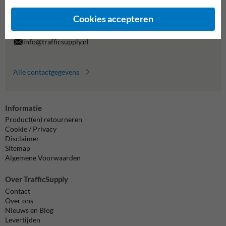
7920070.
Vragen? Stuur een e-mail naar
info@trafficsupply.nl
of vul het
Cookies accepteren
formulier in en we reageren zo spoedig mogelijk.
info@trafficsupply.nl
Alle contactgegevens
Informatie
Product(en) retourneren
Cookie / Privacy
Disclaimer
Sitemap
Algemene Voorwaarden
Over TrafficSupply
Contact
Over ons
Nieuws en Blog
Levertijden