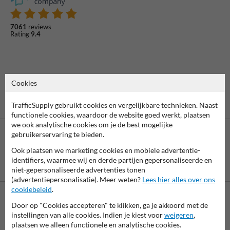
7061
reviews
Rating
9.4
Cookies
TrafficSupply gebruikt cookies en vergelijkbare technieken. Naast
functionele cookies, waardoor de website goed werkt, plaatsen
we ook analytische cookies om je de best mogelijke
gebruikerservaring te bieden.
Ook plaatsen we marketing cookies en mobiele advertentie-
identifiers, waarmee wij en derde partijen gepersonaliseerde en
Betaling achteraf
niet-gepersonaliseerde advertenties tonen
is mogelijk
(advertentiepersonalisatie). Meer weten?
Lees hier alles over ons
cookiebeleid
.
Door op "Cookies accepteren" te klikken, ga je akkoord met de
Neem contact met ons op
instellingen van alle cookies. Indien je kiest voor
weigeren
,
Wij zijn op werkdagen (van 8.00 tot 17.00) te bereiken op 038-
plaatsen we alleen functionele en analytische cookies.