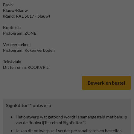
Basis:
Blauw/Blauw
(Rand: RAL 5017 - blauw)
Koptekst:
Pictogram: ZONE
Verkeersteken:
Pictogram: Roken verboden
Tekstvlak:
Dit terrein is ROOKVRIJ.
Bewerk en bestel
SignEditor™ ontwerp
Het ontwerp wat getoond wordt is samengesteld met behulp
van de RookvrijTerrein.nl SignEditor™.
Je kan dit ontwerp zelf verder personaliseren en bestellen.