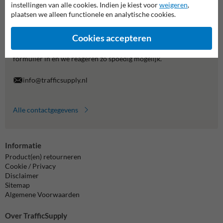
instellingen van alle cookies. Indien je kiest voor
weigeren
,
plaatsen we alleen functionele en analytische cookies.
Neem contact met ons op
Wij zijn op werkdagen (van 8.00 tot 17.00) te bereiken op 038-
Cookies accepteren
7920070.
Vragen? Stuur een e-mail naar
info@trafficsupply.nl
of vul het
formulier in en we reageren zo spoedig mogelijk.
info@trafficsupply.nl
Alle contactgegevens
Informatie
Product(en) retourneren
Cookie / Privacy
Disclaimer
Sitemap
Algemene Voorwaarden
Over TrafficSupply