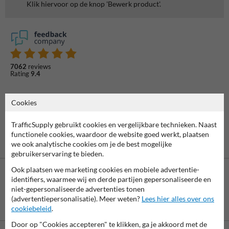
Klik hiervoor op de knop 'Bewerk product'.
7062
reviews
Rating
9.4
Cookies
TrafficSupply gebruikt cookies en vergelijkbare technieken. Naast
functionele cookies, waardoor de website goed werkt, plaatsen
we ook analytische cookies om je de best mogelijke
gebruikerservaring te bieden.
Ook plaatsen we marketing cookies en mobiele advertentie-
identifiers, waarmee wij en derde partijen gepersonaliseerde en
niet-gepersonaliseerde advertenties tonen
(advertentiepersonalisatie). Meer weten?
Lees hier alles over ons
Betaling achteraf
cookiebeleid
.
is mogelijk
Door op "Cookies accepteren" te klikken, ga je akkoord met de