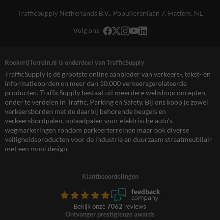
TrafficSupply Netherlands B.V.,
Populierenlaan 7
,
Hattem, NL
Volg ons
RookvrijTerrein.nl is onderdeel van TrafficSupply
TrafficSupply is dé grootste online aanbieder van verkeers-, tekst- en
informatieborden en meer dan 10.000 verkeersgerelateerde
producten. TrafficSupply bestaat uit meerdere webshopconcepten,
onder te verdelen in Traffic, Parking en Safety. Bij ons koop je zowel
verkeersborden met de daarbij behorende beugels en
verkeersbordpalen, oplaadpalen voor elektrische auto’s,
wegmarkeringen rondom parkeerterreinen maar ook diverse
veiligheidsproducten voor de industrie en duurzaam straatmeubilair
met een mooi design.
Klantbeoordelingen
Bekijk onze
7062
reviews
Ontvanger prestigieuze awards