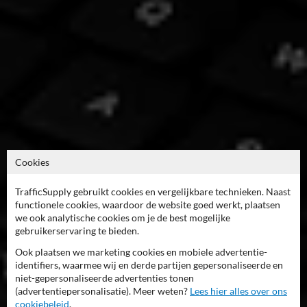
Cookies
TrafficSupply gebruikt cookies en vergelijkbare technieken. Naast
functionele cookies, waardoor de website goed werkt, plaatsen
we ook analytische cookies om je de best mogelijke
gebruikerservaring te bieden.
Ook plaatsen we marketing cookies en mobiele advertentie-
identifiers, waarmee wij en derde partijen gepersonaliseerde en
niet-gepersonaliseerde advertenties tonen
(advertentiepersonalisatie). Meer weten?
Lees hier alles over ons
cookiebeleid
.