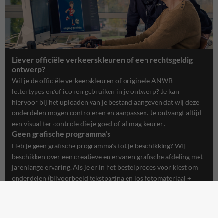
Liever officiële verkeerskleuren of een rechtsgeldig
ontwerp?
Wil je de officiële verkeerskleuren of originele ANWB
lettertypes en/of iconen gebruiken in je ontwerp? Je kan
hiervoor bij het uploaden van je bestand aangeven dat wij deze
onderdelen mogen controleren en aanpassen. Je ontvangt altijd
een visual ter controle die je goed of af mag keuren.
Geen grafische programma's
Heb je geen grafische programma's tot je beschikking? Wij
beschikken over een creatieve en ervaren grafische afdeling met
jarenlange ervaring. Als je er in het bestelproces voor kiest om
onderdelen (bijvoorbeeld tekstpagina en los fotomateriaal +
logo's) aan te leveren dan maken wij er in no-time een opvallend
creatief ontwerp van, welke je uiteraard eerst ter goedkeuring
krijgt aangeboden.