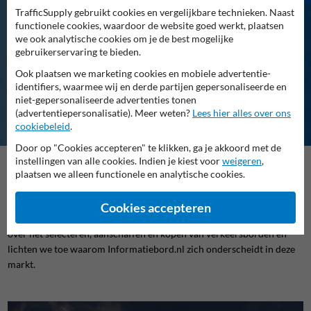
TrafficSupply gebruikt cookies en vergelijkbare technieken. Naast
functionele cookies, waardoor de website goed werkt, plaatsen
Waar kun je verkeersborden
we ook analytische cookies om je de best mogelijke
gebruikerservaring te bieden.
kopen?
Ook plaatsen we marketing cookies en mobiele advertentie-
Veelgestelde vragen over verkeersborden kopen
identifiers, waarmee wij en derde partijen gepersonaliseerde en
niet-gepersonaliseerde advertenties tonen
(advertentiepersonalisatie). Meer weten?
Lees hier alles over ons
cookiebeleid
.
Door op "Cookies accepteren" te klikken, ga je akkoord met de
instellingen van alle cookies. Indien je kiest voor
weigeren
,
Verkeersborden spelen een essentiële rol in de verkeersveiligheid en
plaatsen we alleen functionele en analytische cookies.
mobiliteit. Ze informeren, waarschuwen en leiden ons veilig door het
verkeer. Maar waar koop je verkeersborden voor je gemeente,
Cookies accepteren
bedrijfsterrein of privé-eigendom? Op deze pagina delen we alles
over het selecteren, aanschaffen en kopen van verkeersborden en
lichten we toe waarom Informatiebord.nl zich onderscheidt in deze
markt.