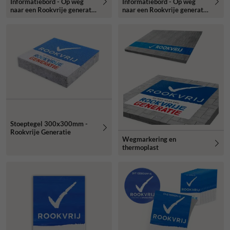
Informatiebord - Op weg
Informatiebord - Op weg
naar een Rookvrije generatie
naar een Rookvrije generatie
- zonder logo
- met logo ziekenhuis
Stoeptegel 300x300mm -
Rookvrije Generatie
Wegmarkering en
thermoplast