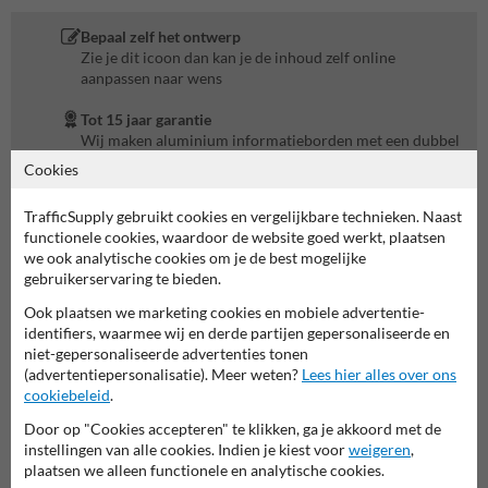
Bepaal zelf het ontwerp
Zie je dit icoon dan kan je de inhoud zelf online
aanpassen naar wens
Tot 15 jaar garantie
Wij maken aluminium informatieborden met een dubbel
omgezette rand. Bepaal zelf de mate van reflectie met een
Cookies
garantie oplopend tot 15 jaar
TrafficSupply gebruikt cookies en vergelijkbare technieken. Naast
Montagematerialen nodig?
functionele cookies, waardoor de website goed werkt, plaatsen
Plaats het product in de winkelmand voor
we ook analytische cookies om je de best mogelijke
montageadvies
gebruikerservaring te bieden.
Materialen laten plaatsen?
Ook plaatsen we marketing cookies en mobiele advertentie-
TrafficSupply beschikt over een eigen plaatsingsdienst
identifiers, waarmee wij en derde partijen gepersonaliseerde en
niet-gepersonaliseerde advertenties tonen
Betaalgemak
(advertentiepersonalisatie). Meer weten?
Lees hier alles over ons
Factuur na levering is gewoon mogelijk voor bedrijven,
cookiebeleid
.
scholen, overheids-instellingen en verenigingen (van
Door op "Cookies accepteren" te klikken, ga je akkoord met de
eigenaren)
instellingen van alle cookies. Indien je kiest voor
weigeren
,
plaatsen we alleen functionele en analytische cookies.