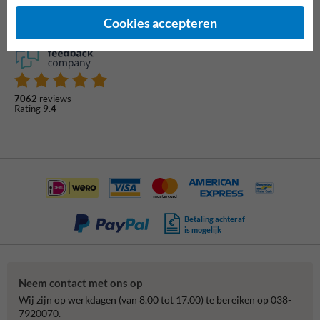
Cookies accepteren
7062
reviews
Rating
9.4
Betaling achteraf
is mogelijk
Neem contact met ons op
Wij zijn op werkdagen (van 8.00 tot 17.00) te bereiken op 038-
7920070.