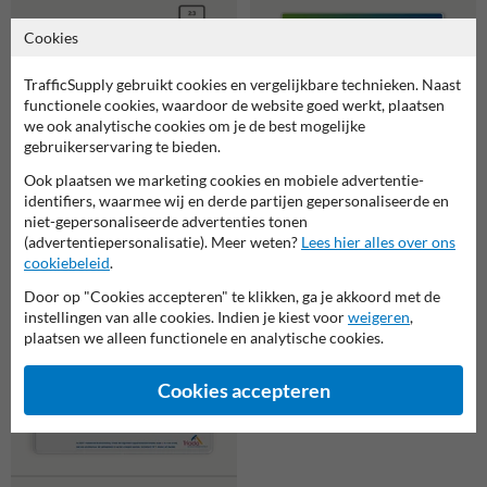
Cookies
TrafficSupply gebruikt cookies en vergelijkbare technieken. Naast
functionele cookies, waardoor de website goed werkt, plaatsen
we ook analytische cookies om je de best mogelijke
gebruikerservaring te bieden.
Ook plaatsen we marketing cookies en mobiele advertentie-
identifiers, waarmee wij en derde partijen gepersonaliseerde en
Verkeersbord informatie -
Motoren welkom, minder snel -
niet-gepersonaliseerde advertenties tonen
Verkeersbord DOR rechthoek
reflecterend
(advertentiepersonalisatie). Meer weten?
Lees hier alles over ons
3:2 reflecterend + eigen
cookiebeleid
.
ontwerp/opdruk
Door op "Cookies accepteren" te klikken, ga je akkoord met de
instellingen van alle cookies. Indien je kiest voor
weigeren
,
plaatsen we alleen functionele en analytische cookies.
Cookies accepteren