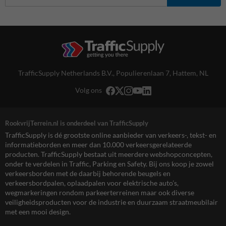
TrafficSupply Netherlands B.V.,
Populierenlaan 7
,
Hattem, NL
Volg ons
RookvrijTerrein.nl is onderdeel van TrafficSupply
TrafficSupply is dé grootste online aanbieder van verkeers-, tekst- en
informatieborden en meer dan 10.000 verkeersgerelateerde
producten. TrafficSupply bestaat uit meerdere webshopconcepten,
onder te verdelen in Traffic, Parking en Safety. Bij ons koop je zowel
verkeersborden met de daarbij behorende beugels en
verkeersbordpalen, oplaadpalen voor elektrische auto’s,
wegmarkeringen rondom parkeerterreinen maar ook diverse
veiligheidsproducten voor de industrie en duurzaam straatmeubilair
met een mooi design.