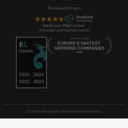
Klantbeoordelingen
Bekijk onze
7061
reviews
Ontvanger prestigieuze awards
© 2026 TrafficSupply. Alle rechten voorbehouden.