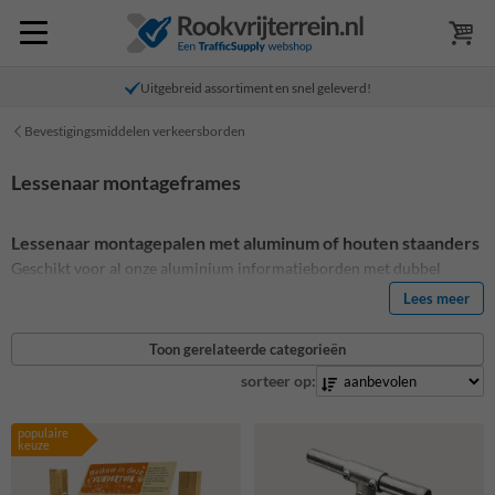
Uitgebreid assortiment en snel geleverd!
Bevestigingsmiddelen verkeersborden
Lessenaar montageframes
Lessenaar montagepalen met aluminum of houten staanders
Geschikt voor al onze aluminium informatieborden met dubbel
omgezette rand. Zorg voor een luxe uitstraling met één, twee of vier
Lees meer
houten of aluminium staanders (afhankelijk van de grootte van het
informatiebord wat erop moet komen). Het hierop te monteren
Toon gerelateerde categorieën
informatiebord is eenvoudig stelbaar om de ideale kijkhoek
(bijvoorbeeld 45 graden) te bepalen voor het publiek.
sorteer op:
populaire
keuze